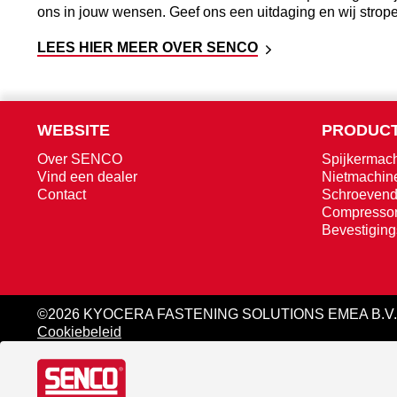
ons in jouw wensen. Geef ons een uitdaging en wij str
LEES HIER MEER OVER SENCO
WEBSITE
PRODUCT
Over SENCO
Spijkermac
Vind een dealer
Nietmachin
Contact
Schroevend
Compresso
Bevestigin
©2026 KYOCERA FASTENING SOLUTIONS EMEA B.V.
Cookiebeleid