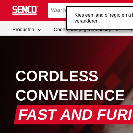
Kies een land of regio en u k
veranderen.
Producten
Onderhoud je gereedschap
CORDLESS
CONVENIENCE
FAST AND FUR