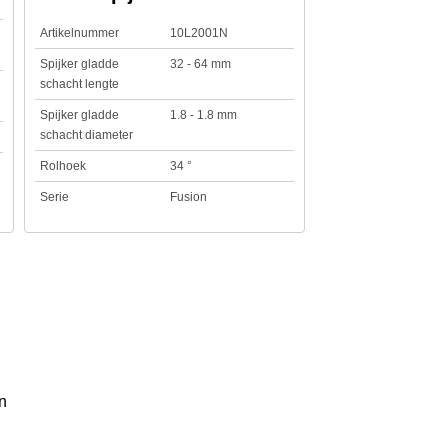
Artikelnummer
10L2001N
Spijker gladde
32 - 64 mm
schacht lengte
Spijker gladde
1.8 - 1.8 mm
schacht diameter
Rolhoek
34 °
Serie
Fusion
n