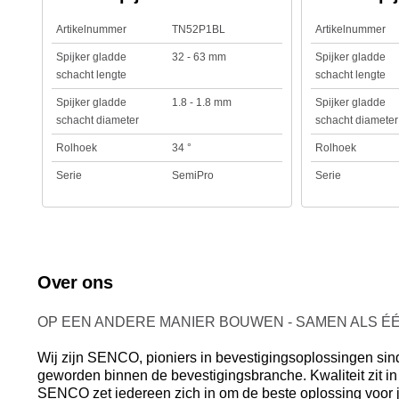
Artikelnummer
TN52P1BL
Artikelnummer
Spijker gladde
32 - 63 mm
Spijker gladde
schacht lengte
schacht lengte
Spijker gladde
1.8 - 1.8 mm
Spijker gladde
schacht diameter
schacht diameter
Rolhoek
34 °
Rolhoek
Serie
SemiPro
Serie
Over ons
OP EEN ANDERE MANIER BOUWEN - SAMEN ALS É
Wij zijn SENCO, pioniers in bevestigingsoplossingen sinds
geworden binnen de bevestigingsbranche. Kwaliteit zit in 
SENCO zet iedereen zich in om de beste oplossing voor jo