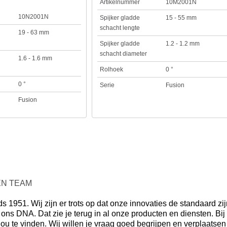
Artikelnummer
10M2001N
10N2001N
Spijker gladde
15 - 55 mm
schacht lengte
19 - 63 mm
Spijker gladde
1.2 - 1.2 mm
schacht diameter
1.6 - 1.6 mm
Rolhoek
0 °
0 °
Serie
Fusion
Fusion
ÉN TEAM
 1951. Wij zijn er trots op dat onze innovaties de standaard zij
ons DNA. Dat zie je terug in al onze producten en diensten. Bij
u te vinden. Wij willen je vraag goed begrijpen en verplaatsen