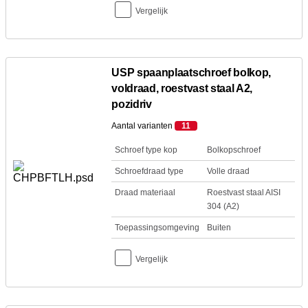
Vergelijk
USP spaanplaatschroef bolkop,
voldraad, roestvast staal A2,
pozidriv
Aantal varianten
11
Schroef type kop
Bolkopschroef
Schroefdraad type
Volle draad
Draad materiaal
Roestvast staal AISI
304 (A2)
Toepassingsomgeving
Buiten
Vergelijk