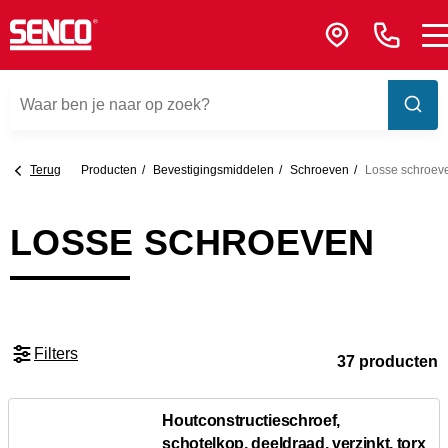
Terug
Producten
Bevestigings­middelen
Schroeven
Losse schroev
LOSSE SCHROEVEN
Filters
37 producten
Houtconstructieschroef,
schotelkop, deeldraad, verzinkt, torx