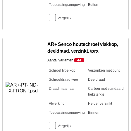
Toepassingsomgeving
Buiten
Vergelijk
AR+ Senco houtschroef vlakkop,
deeldraad, verzinkt, torx
Aantal varianten
44
Schroef type kop
Verzonken met punt
Schroefdraad type
Deeldraad
Draad materiaal
Carbon met standaard
treksterkte
Afwerking
Helder verzinkt
Toepassingsomgeving
Binnen
Vergelijk