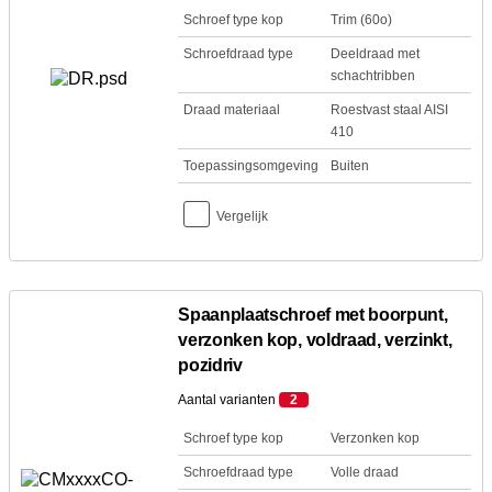
Schroef type kop
Trim (60o)
Schroefdraad type
Deeldraad met
schachtribben
Draad materiaal
Roestvast staal AISI
410
Toepassingsomgeving
Buiten
Vergelijk
Spaanplaatschroef met boorpunt,
verzonken kop, voldraad, verzinkt,
pozidriv
Aantal varianten
2
Schroef type kop
Verzonken kop
Schroefdraad type
Volle draad