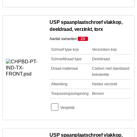
USP spaanplaatschroef vlakkop,
deeldraad, verzinkt, torx
Aantal varianten
23
Schroef type kop
Verzonken kop
Schroefdraad type
Deeldraad
Draad materiaal
Carbon met standaard
treksterkte
Afwerking
Helder verzinkt
Toepassingsomgeving
Binnen
Vergelijk
USP spaanplaatschroef vlakkop,