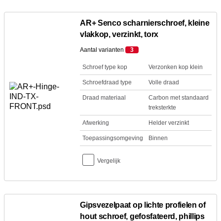
AR+ Senco scharnierschroef, kleine
vlakkop, verzinkt, torx
Aantal varianten
3
Schroef type kop
Verzonken kop klein
Schroefdraad type
Volle draad
Draad materiaal
Carbon met standaard
treksterkte
Afwerking
Helder verzinkt
Toepassingsomgeving
Binnen
Vergelijk
Gipsvezelpaat op lichte profielen of
hout schroef, gefosfateerd, phillips