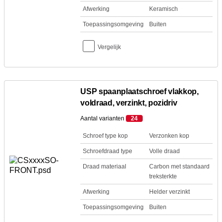
Afwerking
Keramisch
Toepassingsomgeving
Buiten
Vergelijk
USP spaanplaatschroef vlakkop,
voldraad, verzinkt, pozidriv
Aantal varianten
24
Schroef type kop
Verzonken kop
Schroefdraad type
Volle draad
Draad materiaal
Carbon met standaard
treksterkte
Afwerking
Helder verzinkt
Toepassingsomgeving
Buiten