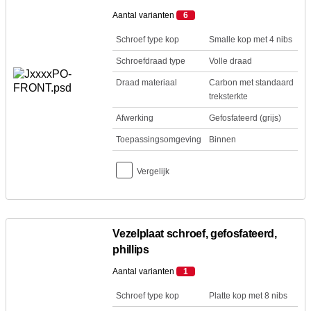
Aantal varianten
6
Schroef type kop
Smalle kop met 4 nibs
Schroefdraad type
Volle draad
Draad materiaal
Carbon met standaard
treksterkte
Afwerking
Gefosfateerd (grijs)
Toepassingsomgeving
Binnen
Vergelijk
Vezelplaat schroef, gefosfateerd,
phillips
Aantal varianten
1
Schroef type kop
Platte kop met 8 nibs