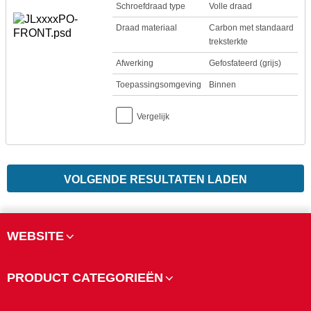
Schroefdraad type
Volle draad
Draad materiaal
Carbon met standaard
treksterkte
Afwerking
Gefosfateerd (grijs)
Toepassingsomgeving
Binnen
Vergelijk
VOLGENDE RESULTATEN LADEN
WEBSITE
PRODUCT CATEGORIEËN