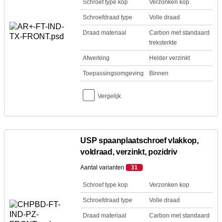
Schroef type kop
Verzonken kop
Schroefdraad type
Volle draad
Draad materiaal
Carbon met standaard
treksterkte
Afwerking
Helder verzinkt
Toepassingsomgeving
Binnen
Vergelijk
USP spaanplaatschroef vlakkop,
voldraad, verzinkt, pozidriv
Aantal varianten
31
Schroef type kop
Verzonken kop
Schroefdraad type
Volle draad
Draad materiaal
Carbon met standaard