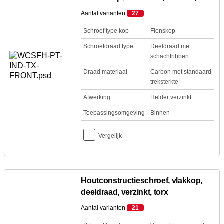
Aantal varianten
27
Schroef type kop
Flenskop
Schroefdraad type
Deeldraad met
schachtribben
Draad materiaal
Carbon met standaard
treksterkte
Afwerking
Helder verzinkt
Toepassingsomgeving
Binnen
Vergelijk
Houtconstructieschroef, vlakkop,
deeldraad, verzinkt, torx
Aantal varianten
21