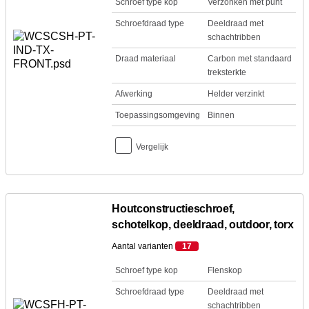
Schroef type kop
Verzonken met punt
Schroefdraad type
Deeldraad met
schachtribben
Draad materiaal
Carbon met standaard
treksterkte
Afwerking
Helder verzinkt
Toepassingsomgeving
Binnen
Vergelijk
Houtconstructieschroef,
schotelkop, deeldraad, outdoor, torx
Aantal varianten
17
Schroef type kop
Flenskop
Schroefdraad type
Deeldraad met
schachtribben