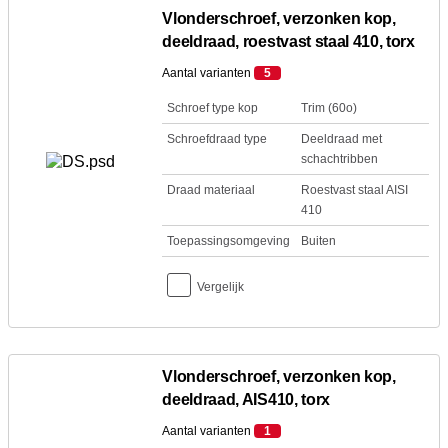
Vlonderschroef, verzonken kop,
deeldraad, roestvast staal 410, torx
Aantal varianten
5
Schroef type kop
Trim (60o)
Schroefdraad type
Deeldraad met
schachtribben
Draad materiaal
Roestvast staal AISI
410
Toepassingsomgeving
Buiten
Vergelijk
Vlonderschroef, verzonken kop,
deeldraad, AIS410, torx
Aantal varianten
1