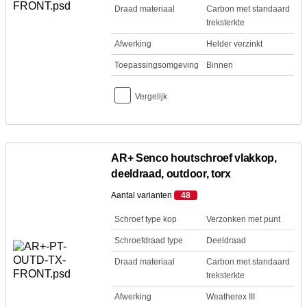
Draad materiaal
Carbon met standaard
treksterkte
Afwerking
Helder verzinkt
Toepassingsomgeving
Binnen
Vergelijk
AR+ Senco houtschroef vlakkop,
deeldraad, outdoor, torx
Aantal varianten
48
Schroef type kop
Verzonken met punt
Schroefdraad type
Deeldraad
Draad materiaal
Carbon met standaard
treksterkte
Afwerking
Weatherex III