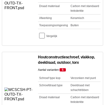
Draad materiaal
Carbon met standaard
treksterkte
Afwerking
Keramisch
Toepassingsomgeving
Buiten
Vergelijk
Houtconstructieschroef, vlakkop,
deeldraad, outdoor, torx
Aantal varianten
5
Schroef type kop
Verzonken met punt
Schroefdraad type
Deeldraad met
schachtribben
Draad materiaal
Carbon met standaard
treksterkte