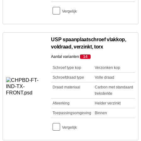
Vergelijk
USP spaanplaatschroef vlakkop,
voldraad, verzinkt, torx
Aantal varianten
14
Schroef type kop
Verzonken kop
Schroefdraad type
Volle draad
Draad materiaal
Carbon met standaard
treksterkte
Afwerking
Helder verzinkt
Toepassingsomgeving
Binnen
Vergelijk