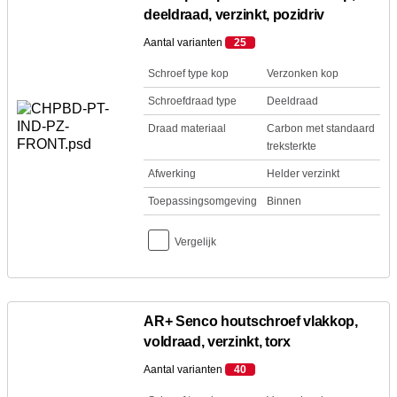
deeldraad, verzinkt, pozidriv
Aantal varianten
25
Schroef type kop
Verzonken kop
Schroefdraad type
Deeldraad
Draad materiaal
Carbon met standaard
treksterkte
Afwerking
Helder verzinkt
Toepassingsomgeving
Binnen
Vergelijk
AR+ Senco houtschroef vlakkop,
voldraad, verzinkt, torx
Aantal varianten
40