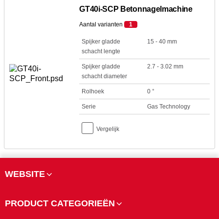
GT40i-SCP Betonnagelmachine
Aantal varianten
1
Spijker gladde
15 - 40 mm
schacht lengte
Spijker gladde
2.7 - 3.02 mm
schacht diameter
Rolhoek
0 °
Serie
Gas Technology
Vergelijk
WEBSITE
PRODUCT CATEGORIEËN