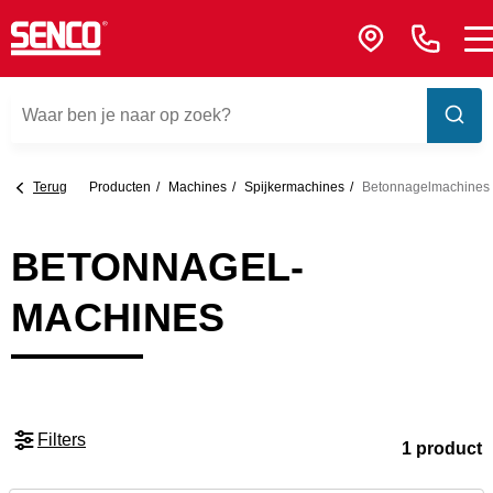
Terug
Producten
Machines
Spijker­machines
Betonnagel­machines
BETONNAGEL­
MACHINES
Filters
1 product