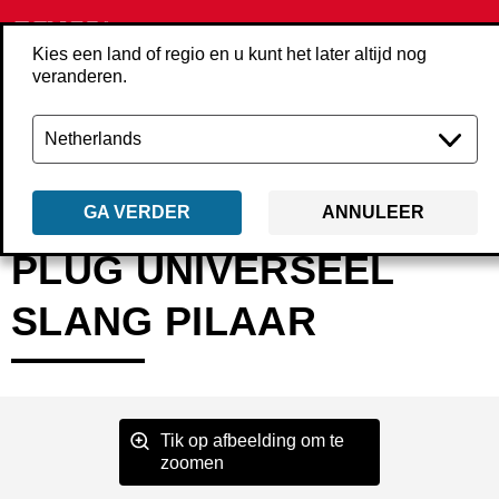
Kies een land of regio en u kunt het later altijd nog
veranderen.
Terug
Producten
Accessoires
Perslucht
Koppelingen & pluggen
GA VERDER
ANNULEER
PLUG UNIVERSEEL
SLANG PILAAR
Tik op afbeelding om te
zoomen