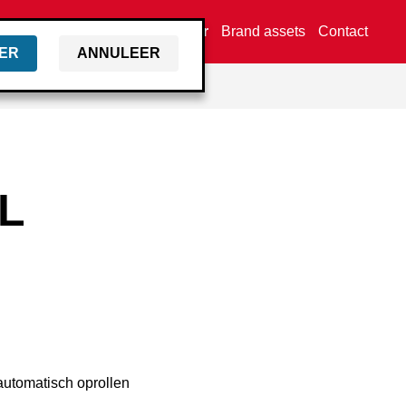
Vind een dealer
Brand assets
Contact
ER
ANNULEER
L
automatisch oprollen