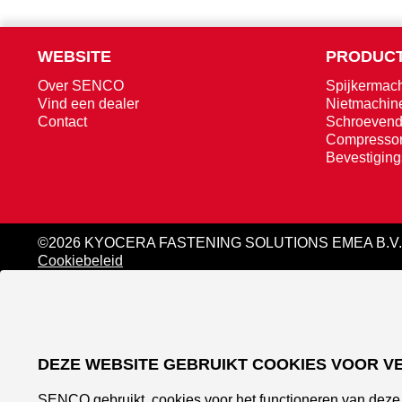
WEBSITE
PRODUCT
Over SENCO
Spijkermac
Vind een dealer
Nietmachin
Contact
Schroevend
Compresso
Bevestigin
©2026 KYOCERA FASTENING SOLUTIONS EMEA B.V.
Cookiebeleid
DEZE WEBSITE GEBRUIKT COOKIES VOOR V
SENCO gebruikt .cookies voor het functioneren van deze 