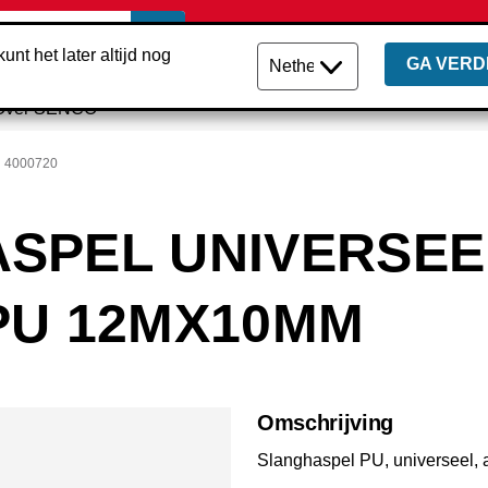
unt het later altijd nog
GA VERD
Over SENCO
4000720
SPEL UNIVERSEE
PU 12MX10MM
Omschrijving
Slanghaspel PU, universeel, 