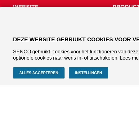
WEBSITE
PRODUCT
Over SENCO
Spijkermac
Vind een dealer
Nietmachin
Contact
Schroevend
Compresso
DEZE WEBSITE GEBRUIKT COOKIES VOOR V
Bevestigin
SENCO gebruikt .cookies voor het functioneren van deze 
optionele cookies naar wens in- of uitschakelen. Lees me
©2026 KYOCERA FASTENING SOLUTIONS EMEA B.V.
ALLES ACCEPTEREN
INSTELLINGEN
Cookiebeleid