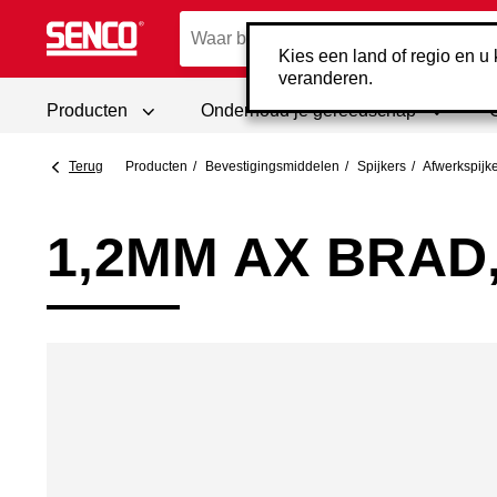
Kies een land of regio en u k
veranderen.
Producten
Onderhoud je gereedschap
Terug
Producten
Bevestigings­middelen
Spijkers
Afwerk­spijk
1,2MM AX BRAD