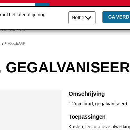
unt het later altijd nog
GA VERD
Over SENCO
ers
AXxxEAAP
, GEGALVANISEE
Omschrijving
1,2mm brad, gegalvaniseerd
Toepassingen
Kasten, Decoratieve afwerkin