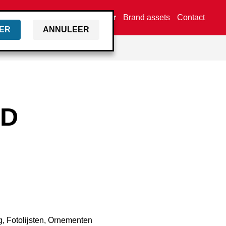
Vind een dealer
Brand assets
Contact
ER
ANNULEER
RD
g, Fotolijsten, Ornementen