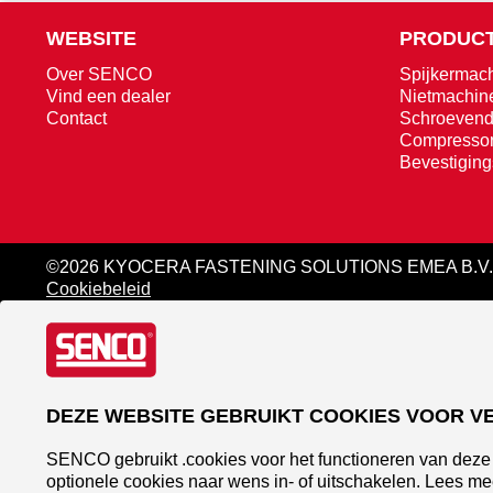
WEBSITE
PRODUCT
Over SENCO
Spijkermac
Vind een dealer
Nietmachin
Contact
Schroevend
Compresso
Bevestigin
©2026 KYOCERA FASTENING SOLUTIONS EMEA B.V.
Cookiebeleid
DEZE WEBSITE GEBRUIKT COOKIES VOOR V
SENCO gebruikt .cookies voor het functioneren van deze 
optionele cookies naar wens in- of uitschakelen. Lees me