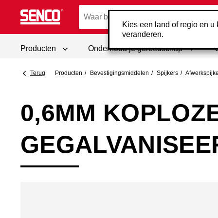
Kies een land of regio en u k
veranderen.
Producten
Onderhoud je gereedschap
Terug
Producten
Bevestigings­middelen
Spijkers
Afwerk­spijk
0,6MM KOPLOZE
GEGALVANISEE