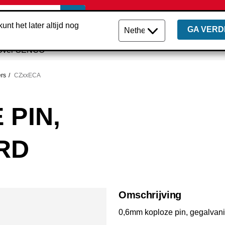
unt het later altijd nog
GA VERD
Over SENCO
ers
CZxxECA
 PIN,
RD
Omschrijving
0,6mm koploze pin, gegalvan