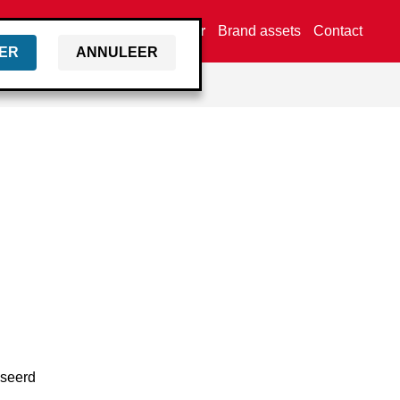
Vind een dealer
Brand assets
Contact
ER
ANNULEER
iseerd