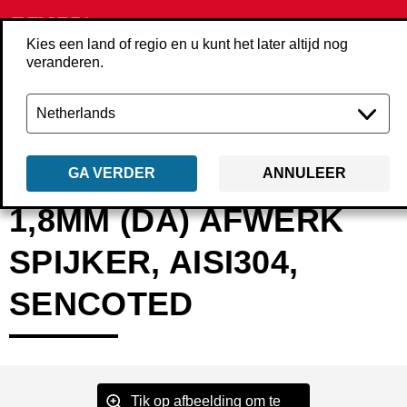
Kies een land of regio en u kunt het later altijd nog
veranderen.
Terug
Producten
Bevestigings­middelen
Spijkers
Afwerk­spijkers
GA VERDER
ANNULEER
1,8MM (DA) AFWERK
SPIJKER, AISI304,
SENCOTED
Tik op afbeelding om te