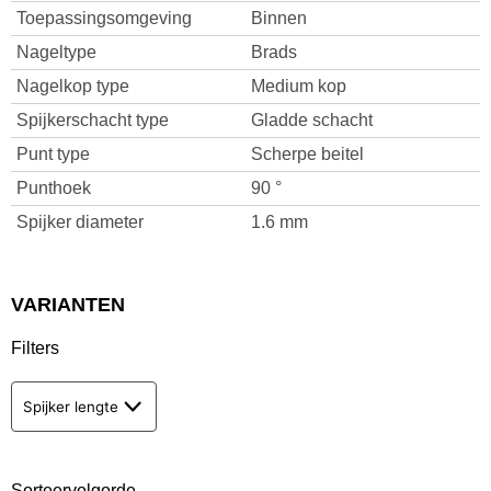
Toepassingsomgeving
Binnen
Nageltype
Brads
Nagelkop type
Medium kop
Spijkerschacht type
Gladde schacht
Punt type
Scherpe beitel
Punthoek
90 °
Spijker diameter
1.6 mm
VARIANTEN
Filters
Spijker lengte
Sorteervolgorde