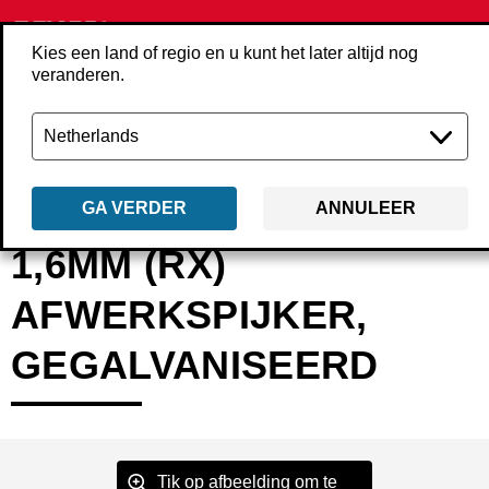
Kies een land of regio en u kunt het later altijd nog
veranderen.
Terug
Producten
Bevestigings­middelen
Spijkers
Afwerk­spijkers
GA VERDER
ANNULEER
1,6MM (RX)
AFWERKSPIJKER,
GEGALVANISEERD
Tik op afbeelding om te