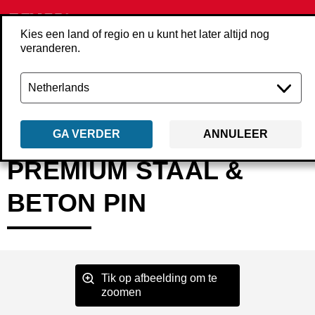
Kies een land of regio en u kunt het later altijd nog
veranderen.
Terug
Producten
Bevestigings­middelen
Spijkers
Beton- en staalpi
GA VERDER
ANNULEER
PREMIUM STAAL &
BETON PIN
Tik op afbeelding om te
zoomen