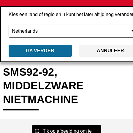
Kies een land of regio en u kunt het later altijd nog verande
GA VERDER
ANNULEER
Terug
Producten
Machines
Nietmachines
Middelzware nietmachin
SMS92-92,
MIDDELZWARE
NIETMACHINE
Tik op afbeelding om te