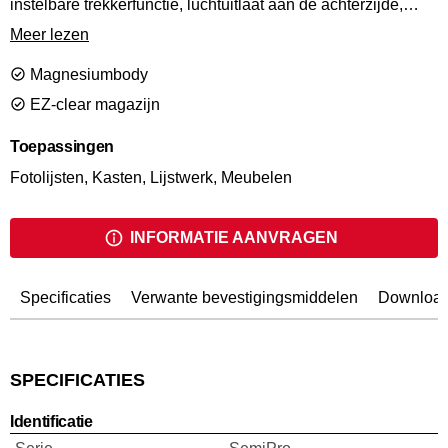
instelbare trekkerfunctie, luchtuitlaat aan de achterzijde,
draaibare riemhaak; dit alles garandeert een comfortabele
Meer lezen
machine die geschikt is voor het moeilijkste werk en
professionele resultaten aflevert.
Magnesiumbody
EZ-clear magazijn
Toepassingen
Fotolijsten, Kasten, Lijstwerk, Meubelen
INFORMATIE AANVRAGEN
Specificaties
Verwante bevestigingsmiddelen
Downloa
SPECIFICATIES
Identificatie