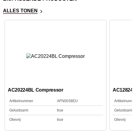
ALLES TONEN
AC20224BL Compressor
AC12824 
Artikelnummer
AFN0038EU
Artikelnumm
Geluidsarm
true
Geluidsarm
Olievrij
true
Olievrij