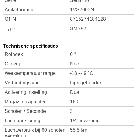
Serie
SemiPro
Artikelnummer
1VS2003N
GTIN
8715274184128
Type
SMS92
Technische specificaties
Rolhoek
0 °
Olievrij
Nee
Werktemperatuur range
-18 - 49 °C
Verbindingstype
Lijm gebonden
Activering instelling
Dual
Magazijn capaciteit
160
Schoten / Seconde
3
Luchtaansluiting
1/4" inwendig
Luchtverbruik bij 60 schoten
55.5 l/m
per minuut