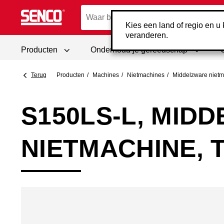
Kies een land of regio en u k
veranderen.
Producten
Onderhoud je gereedschap
Terug
Producten
Machines
Nietmachines
Middelzware niet
S150LS-L, MID
NIETMACHINE, 