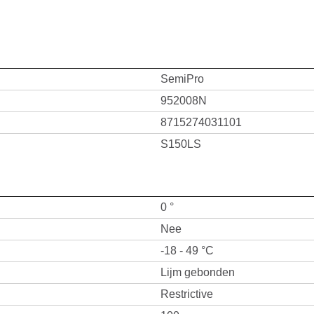
SemiPro
952008N
8715274031101
S150LS
0 °
Nee
-18 - 49 °C
Lijm gebonden
Restrictive