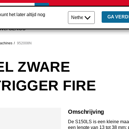
unt het later altijd nog
GA VERD
Over SENCO
machines
952008N
DEL ZWARE
TRIGGER FIRE
Omschrijving
De S150LS is een kleine maar
een lengte van 13 tot 38 mm: p