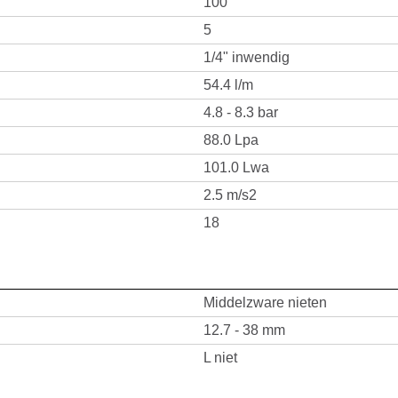
100
5
1/4" inwendig
54.4 l/m
4.8 - 8.3 bar
88.0 Lpa
101.0 Lwa
2.5 m/s2
18
Middelzware nieten
12.7 - 38 mm
L niet