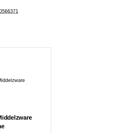
20566371
iddelzware
ne