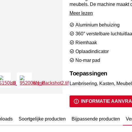
meubels. De machine maakt 
volgens onze hoge normen en b
Meer lezen
SemiPro-reeks is ontworpen v
SemiPro machines beschikken 
Aluminium behuizing
1 jaar garantie. Eenvoudig h
360° verstelbare luchtuitlaa
Riemhaak
Oplaadindicator
No-mar pad
Toepassingen
Lambrisering, Kasten, Meube
INFORMATIE AANVR
loads
Soortgelijke producten
Bijpassende producten
Ve