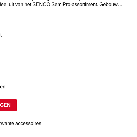
deel uit van het SENCO SemiPro-assortiment. Gebouwd
iedt een uitstekende prijs-kwaliteitverhouding, de
oor lichte en semi-professionele toepassingen. De
over "Trigger fire" voor maximale veiligheid en hebben
erkenbaar aan hun zwarte behuizing met rode kap.
t
len
AGEN
rwante accessoires