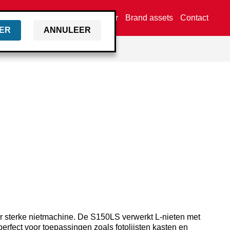
Vind een dealer
Brand assets
Contact
ER
ANNULEER
 sterke nietmachine. De S150LS verwerkt L-nieten met
erfect voor toepassingen zoals fotolijsten kasten en