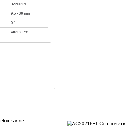
822009N
9.5 - 38 mm
0 °
XtremePro