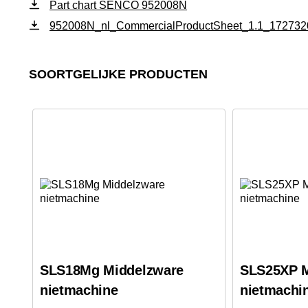
Part chart SENCO 952008N
952008N_nl_CommercialProductSheet_1.1_17273
SOORTGELIJKE PRODUCTEN
SLS18Mg Middelzware
SLS25XP M
nietmachine
nietmachi