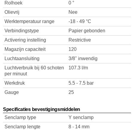
Rolhoek
0 °
Olievrij
Nee
Werktemperatuur range
-18 - 49 °C
Verbindingstype
Papier gebonden
Activering instelling
Restrictive
Magazijn capaciteit
120
Luchtaansluiting
3/8" inwendig
Luchtverbruik bij 60 schoten
107.3 l/m
per minuut
Werkdruk
5.5 - 7.5 bar
Gauge
25
Specificaties bevestigingsmiddelen
Senclamp type
Y senclamp
Senclamp lengte
8 - 14 mm