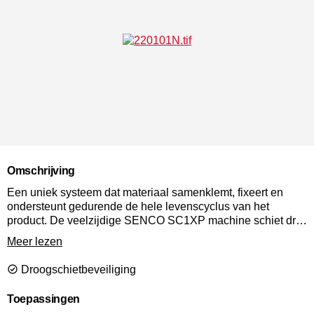
Omschrijving
Een uniek systeem dat materiaal samenklemt, fixeert en
ondersteunt gedurende de hele levenscyclus van het
product. De veelzijdige SENCO SC1XP machine schiet drie
lengtes Senclamps en zorgt voor sterkere verbindingen, met
Meer lezen
minder schoten. Hij is ontworpen voor een breed scala aan
houtbevestigingstoepassingen die beter, sneller en
Droogschietbeveiliging
goedkoper uit te voeren zijn.
Toepassingen