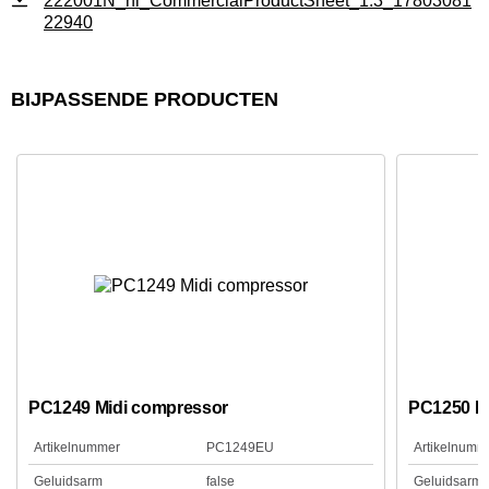
222001N_nl_CommercialProductSheet_1.3_17803081
22940
BIJPASSENDE PRODUCTEN
PC1249 Midi compressor
PC1250 M
Artikelnummer
PC1249EU
Artikelnumm
Geluidsarm
false
Geluidsarm