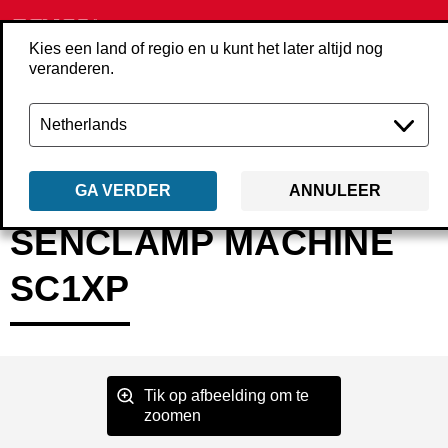
Kies een land of regio en u kunt het later altijd nog
veranderen.
Terug
Producten
Machines
Overige machines
222001N
GA VERDER
ANNULEER
SENCLAMP MACHINE
SC1XP
Tik op afbeelding om te
zoomen