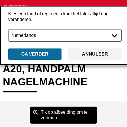
Kies een land of regio en u kunt het later altijd nog
veranderen.
Terug
Producten
Machines
Overige machines
PC0781
GA VERDER
ANNULEER
A20, HANDPALM
NAGELMACHINE
Tik op afbeelding om te
zoomen