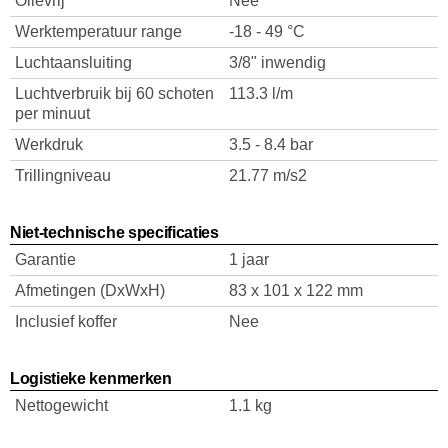
Olievrij
Nee
Werktemperatuur range
-18 - 49 °C
Luchtaansluiting
3/8" inwendig
Luchtverbruik bij 60 schoten
113.3 l/m
per minuut
Werkdruk
3.5 - 8.4 bar
Trillingniveau
21.77 m/s2
Niet-technische specificaties
Garantie
1 jaar
Afmetingen (DxWxH)
83 x 101 x 122 mm
Inclusief koffer
Nee
Logistieke kenmerken
Nettogewicht
1.1 kg