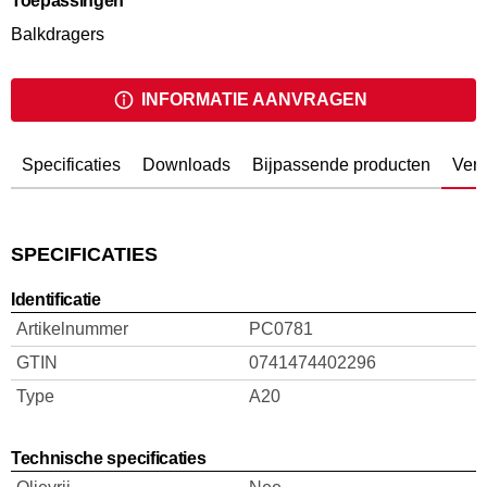
Toepassingen
Balkdragers
INFORMATIE AANVRAGEN
Specificaties
Downloads
Bijpassende producten
Verw
SPECIFICATIES
Identificatie
Artikelnummer
PC0781
GTIN
0741474402296
Type
A20
Technische specificaties