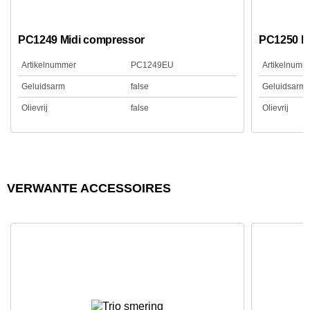
PC1249 Midi compressor
PC1250 M
Artikelnummer
PC1249EU
Artikelnumm
Geluidsarm
false
Geluidsarm
Olievrij
false
Olievrij
VERWANTE ACCESSOIRES