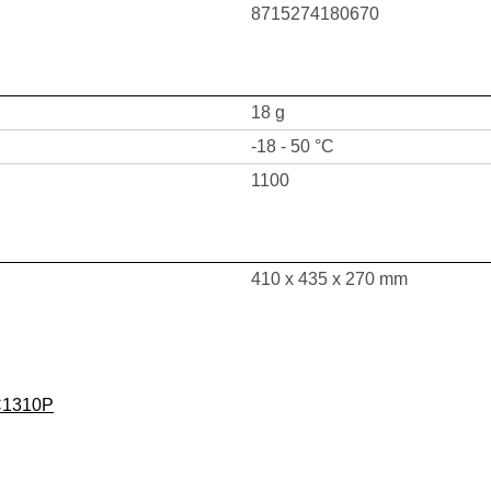
8715274180670
18 g
-18 - 50 °C
1100
410 x 435 x 270 mm
C1310P