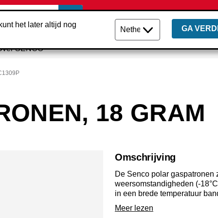
unt het later altijd nog
GA VERD
Over SENCO
C1309P
RONEN, 18 GRAM
Omschrijving
De Senco polar gaspatronen z
weersomstandigheden (-18°C t
in een brede temperatuur ban
temperaturen onder het vries
Meer lezen
maar liefst 24 maanden na pr