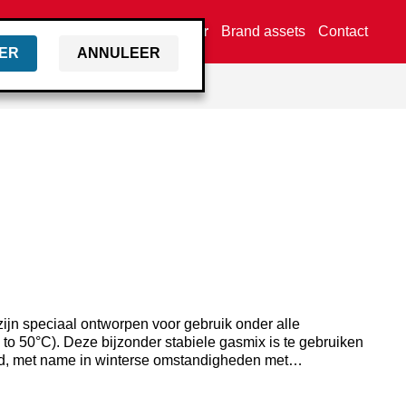
Vind een dealer
Brand assets
Contact
ER
ANNULEER
ijn speciaal ontworpen voor gebruik onder alle
o 50°C). Deze bijzonder stabiele gasmix is te gebruiken
d, met name in winterse omstandigheden met
punt. Deze gaspatronen hebben een lange levensduur, tot
oduktie. Standaard heeft de PC1307 een regelklepje en