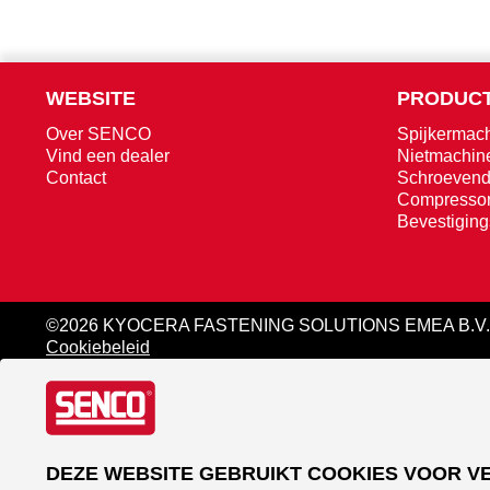
WEBSITE
PRODUCT
Over SENCO
Spijkermac
Vind een dealer
Nietmachin
Contact
Schroevend
Compresso
Bevestigin
©2026 KYOCERA FASTENING SOLUTIONS EMEA B.V.
Cookiebeleid
DEZE WEBSITE GEBRUIKT COOKIES VOOR V