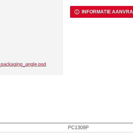
een beschermkap. Na verwijde
INFORMATIE AANVR
PC1309P