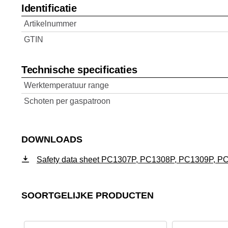
Identificatie
Artikelnummer
GTIN
Technische specificaties
Werktemperatuur range
Schoten per gaspatroon
DOWNLOADS
Safety data sheet PC1307P, PC1308P, PC1309P, P
SOORTGELIJKE PRODUCTEN