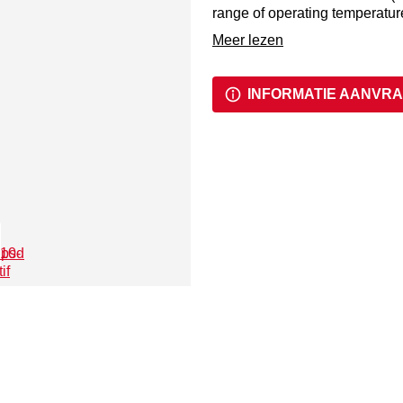
range of operating temperatur
The fuel cells have a long she
Meer lezen
after production. They come wi
After removing the tip protecti
INFORMATIE AANVR