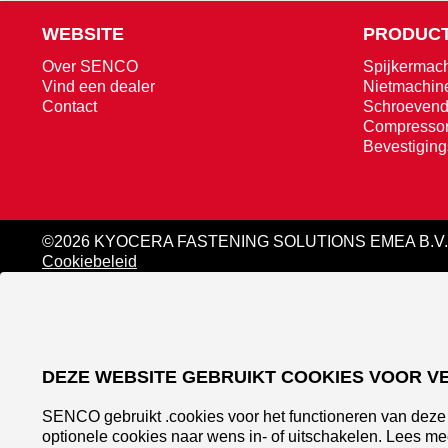
WEBSITE
PRODUCT
Over SENCO
Spijkermac
Vind een dealer
Nietmachin
Contact
Schroevend
Compresso
Bevestigin
©2026 KYOCERA FASTENING SOLUTIONS EMEA B.V.
Cookiebeleid
DEZE WEBSITE GEBRUIKT COOKIES VOOR V
SENCO gebruikt .cookies voor het functioneren van deze 
optionele cookies naar wens in- of uitschakelen. Lees me