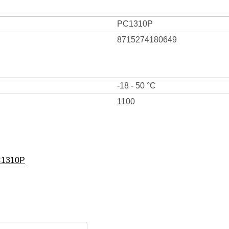
PC1310P
8715274180649
-18 - 50 °C
1100
C1310P