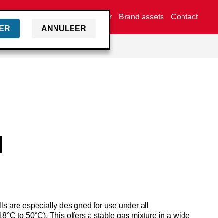
Vind een dealer
Brand assets
Contact
ER
ANNULEER
M
s are especially designed for use under all
8°C to 50°C). This offers a stable gas mixture in a wide