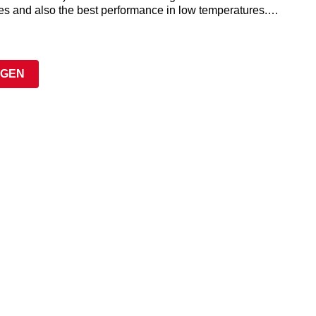
es and also the best performance in low temperatures.
lf life and will keep their optimum performance 24 months
th the metering valve mounted and a protection of the tip.
on the cell is ready to operate.
AGEN