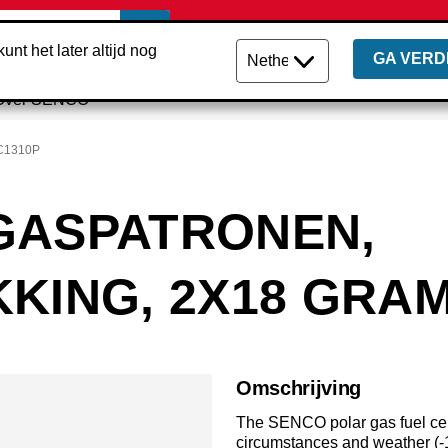
unt het later altijd nog
GA VERD
Over SENCO
C1310P
GASPATRONEN,
KING, 2X18 GRA
Omschrijving
The SENCO polar gas fuel cell
circumstances and weather (-1