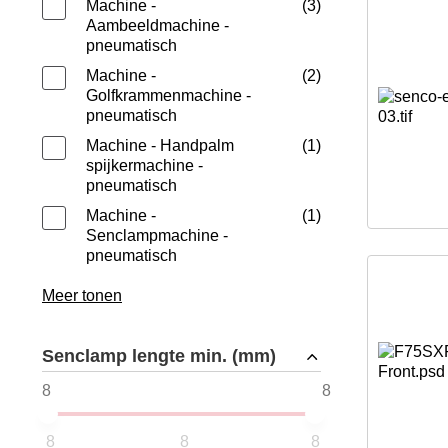
Machine -
3
Aambeeldmachine -
pneumatisch
Machine -
2
Golfkrammenmachine -
pneumatisch
Machine - Handpalm
1
spijkermachine -
pneumatisch
Machine -
1
Senclampmachine -
pneumatisch
Meer tonen
Senclamp lengte min. (mm)
8
8
8