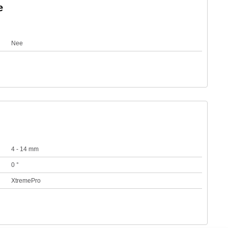
e
Nee
4 - 14 mm
0 °
XtremePro