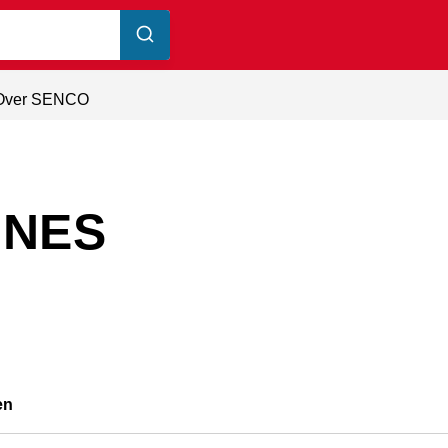
Over SENCO
INES
en