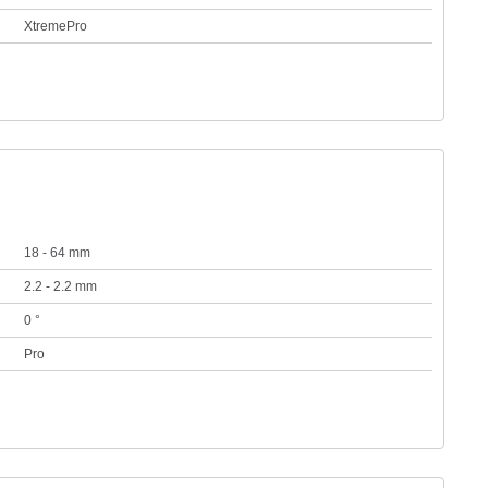
XtremePro
18 - 64 mm
2.2 - 2.2 mm
0 °
Pro