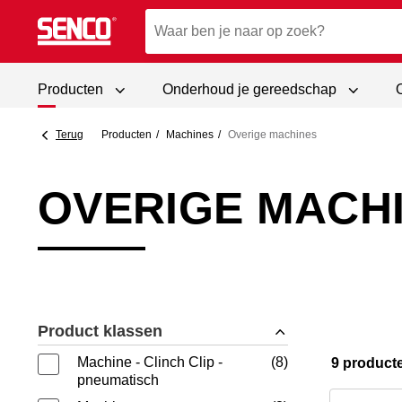
Producten
Onderhoud je gereedschap
Terug
Producten
Machines
Overige machines
OVERIGE MACH
Product klassen
Machine - Clinch Clip -
8
9 product
pneumatisch