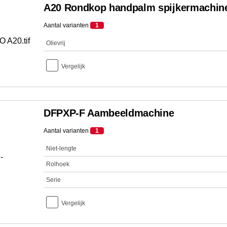
A20 Rondkop handpalm spijkermachin
Aantal varianten
1
Olievrij
Vergelijk
DFPXP-F Aambeeldmachine
Aantal varianten
1
Niet-lengte
Rolhoek
Serie
Vergelijk