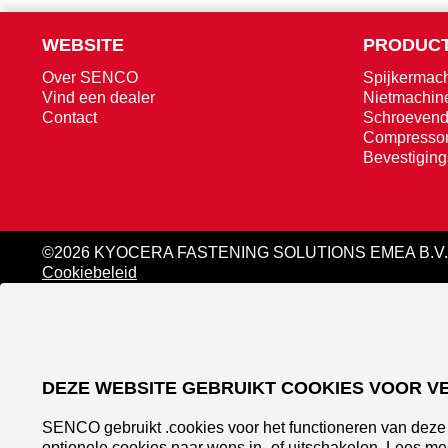
WEBSITE
PRODUCT
Over SENCO
Spijkermac
Vind een dealer
Nietmachin
Contact
Schroevend
Compresso
Bevestigin
©2026 KYOCERA FASTENING SOLUTIONS EMEA B.V.
Cookiebeleid
DEZE WEBSITE GEBRUIKT COOKIES VOOR V
SENCO gebruikt .cookies voor het functioneren van deze 
optionele cookies naar wens in- of uitschakelen. Lees me